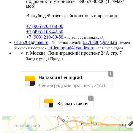
подробности уточняйте - 89057030806 (ТГ/Max/
моб)
В клубе действует фейсконтроль и дресс-код
+7 (905) 703-08-06
+7 (495) 103-42-50
+7 (903) 210-80-50
- по вопросам вакансий
6136201@mail.ru
6376800@mail.ru
- банкетная служба
- отдел
art-leningrad@yandex.ru
закупок и поставок
- арт/пиар отдел
г. Москва,
Ленинградский проспект 24А стр. 7
Заезд с улицы Правды
На такси в Leningrad
Ленинградский проспект, 24Ас6
Вызвать такси