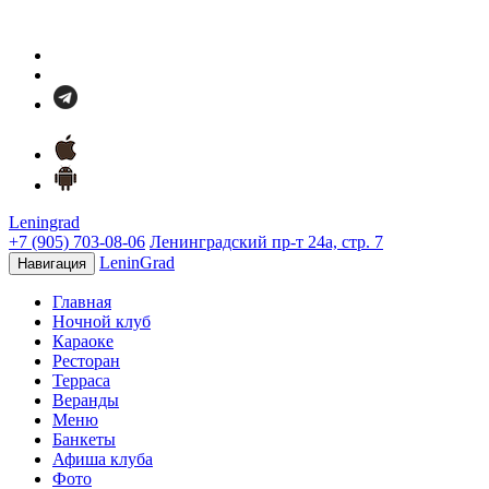
Leningrad
+7 (905) 703-08-06
Ленинградский пр-т 24а, стр. 7
LeninGrad
Навигация
Главная
Ночной клуб
Караоке
Ресторан
Терраса
Веранды
Меню
Банкеты
Афиша клуба
Фото