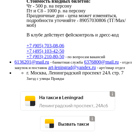
Стоимость входных билетов:
Чт - 500 р. на персону
Пт и Cб - 1000 р. на персону
Праздничные дни - цена может изменяться,
подробности уточняйте - 89057030806 (ТГ/Max/
моб)
В клубе действует фейсконтроль и дресс-код
+7 (905) 703-08-06
+7 (495) 103-42-50
+7 (903) 210-80-50
- по вопросам вакансий
6136201@mail.ru
6376800@mail.ru
- банкетная служба
- отдел
art-leningrad@yandex.ru
закупок и поставок
- арт/пиар отдел
г. Москва,
Ленинградский проспект 24А стр. 7
Заезд с улицы Правды
На такси в Leningrad
Ленинградский проспект, 24Ас6
Вызвать такси