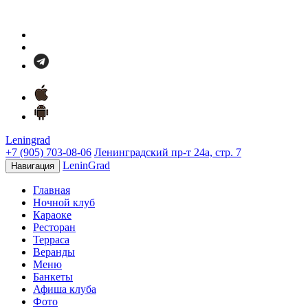
Leningrad
+7 (905) 703-08-06
Ленинградский пр-т 24а, стр. 7
LeninGrad
Навигация
Главная
Ночной клуб
Караоке
Ресторан
Терраса
Веранды
Меню
Банкеты
Афиша клуба
Фото