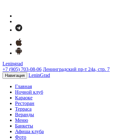
Leningrad
+7 (905) 703-08-06
Ленинградский пр-т 24а, стр. 7
LeninGrad
Навигация
Главная
Ночной клуб
Караоке
Ресторан
Терраса
Веранды
Меню
Банкеты
Афиша клуба
Фото