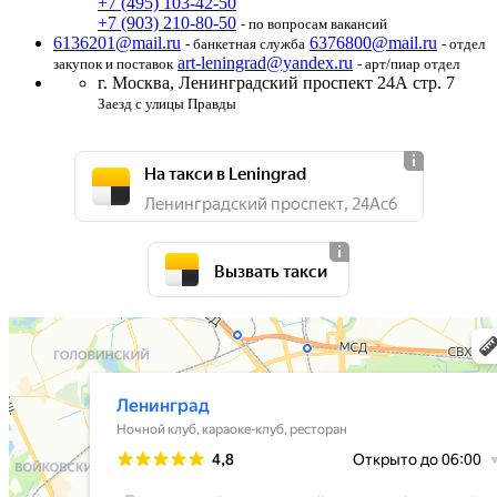
+7 (495) 103-42-50
+7 (903) 210-80-50
- по вопросам вакансий
6136201@mail.ru
6376800@mail.ru
- банкетная служба
- отдел
art-leningrad@yandex.ru
закупок и поставок
- арт/пиар отдел
г. Москва,
Ленинградский проспект 24А стр. 7
Заезд с улицы Правды
На такси в Leningrad
Ленинградский проспект, 24Ас6
Вызвать такси