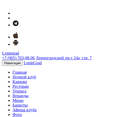
Leningrad
+7 (905) 703-08-06
Ленинградский пр-т 24а, стр. 7
LeninGrad
Навигация
Главная
Ночной клуб
Караоке
Ресторан
Терраса
Веранды
Меню
Банкеты
Афиша клуба
Фото