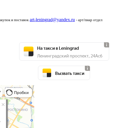
art-leningrad@yandex.ru
закупок и поставок
- арт/пиар отдел
На такси в Leningrad
Ленинградский проспект, 24Ас6
Вызвать такси