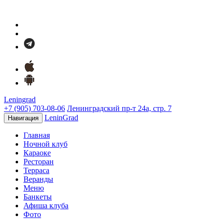
Leningrad
+7 (905) 703-08-06
Ленинградский пр-т 24а, стр. 7
LeninGrad
Навигация
Главная
Ночной клуб
Караоке
Ресторан
Терраса
Веранды
Меню
Банкеты
Афиша клуба
Фото