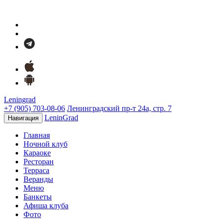
Leningrad
+7 (905) 703-08-06
Ленинградский пр-т 24а, стр. 7
LeninGrad
Навигация
Главная
Ночной клуб
Караоке
Ресторан
Терраса
Веранды
Меню
Банкеты
Афиша клуба
Фото