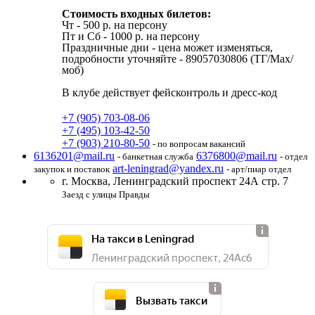
Стоимость входных билетов:
Чт - 500 р. на персону
Пт и Cб - 1000 р. на персону
Праздничные дни - цена может изменяться,
подробности уточняйте - 89057030806 (ТГ/Max/
моб)
В клубе действует фейсконтроль и дресс-код
+7 (905) 703-08-06
+7 (495) 103-42-50
+7 (903) 210-80-50
- по вопросам вакансий
6136201@mail.ru
6376800@mail.ru
- банкетная служба
- отдел
art-leningrad@yandex.ru
закупок и поставок
- арт/пиар отдел
г. Москва,
Ленинградский проспект 24А стр. 7
Заезд с улицы Правды
На такси в Leningrad
Ленинградский проспект, 24Ас6
Вызвать такси