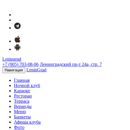
Leningrad
+7 (905) 703-08-06
Ленинградский пр-т 24а, стр. 7
LeninGrad
Навигация
Главная
Ночной клуб
Караоке
Ресторан
Терраса
Веранды
Меню
Банкеты
Афиша клуба
Фото