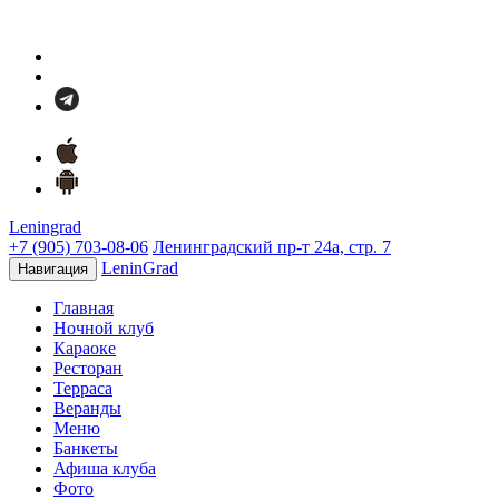
Leningrad
+7 (905) 703-08-06
Ленинградский пр-т 24а, стр. 7
LeninGrad
Навигация
Главная
Ночной клуб
Караоке
Ресторан
Терраса
Веранды
Меню
Банкеты
Афиша клуба
Фото