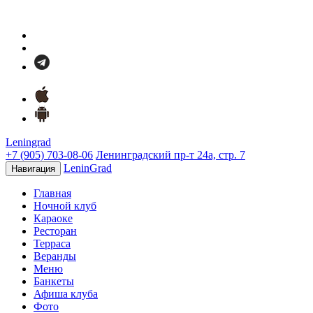
Leningrad
+7 (905) 703-08-06
Ленинградский пр-т 24а, стр. 7
LeninGrad
Навигация
Главная
Ночной клуб
Караоке
Ресторан
Терраса
Веранды
Меню
Банкеты
Афиша клуба
Фото