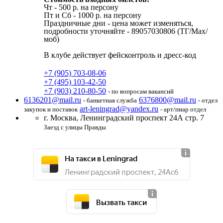
Чт - 500 р. на персону
Пт и Cб - 1000 р. на персону
Праздничные дни - цена может изменяться,
подробности уточняйте - 89057030806 (ТГ/Max/
моб)
В клубе действует фейсконтроль и дресс-код
+7 (905) 703-08-06
+7 (495) 103-42-50
+7 (903) 210-80-50
- по вопросам вакансий
6136201@mail.ru
6376800@mail.ru
- банкетная служба
- отдел
art-leningrad@yandex.ru
закупок и поставок
- арт/пиар отдел
г. Москва,
Ленинградский проспект 24А стр. 7
Заезд с улицы Правды
На такси в Leningrad
Ленинградский проспект, 24Ас6
Вызвать такси