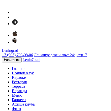
Leningrad
+7 (905) 703-08-06
Ленинградский пр-т 24а, стр. 7
LeninGrad
Навигация
Главная
Ночной клуб
Караоке
Ресторан
Терраса
Веранды
Меню
Банкеты
Афиша клуба
Фото