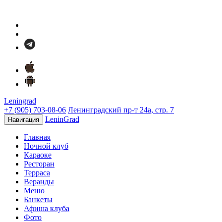
Leningrad
+7 (905) 703-08-06
Ленинградский пр-т 24а, стр. 7
LeninGrad
Навигация
Главная
Ночной клуб
Караоке
Ресторан
Терраса
Веранды
Меню
Банкеты
Афиша клуба
Фото