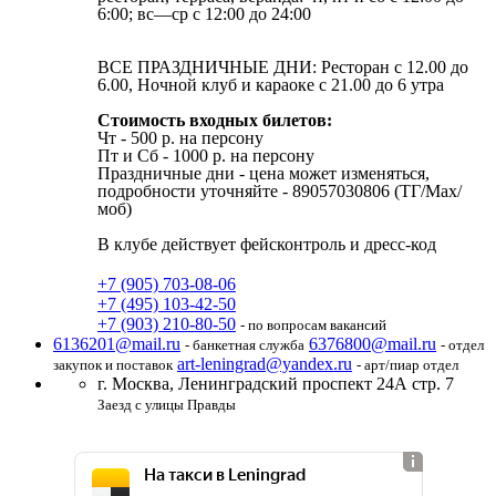
6:00; вс—ср с 12:00 до 24:00
ВСЕ ПРАЗДНИЧНЫЕ ДНИ: Ресторан с 12.00 до
6.00, Ночной клуб и караоке с 21.00 до 6 утра
Стоимость входных билетов:
Чт - 500 р. на персону
Пт и Cб - 1000 р. на персону
Праздничные дни - цена может изменяться,
подробности уточняйте - 89057030806 (ТГ/Max/
моб)
В клубе действует фейсконтроль и дресс-код
+7 (905) 703-08-06
+7 (495) 103-42-50
+7 (903) 210-80-50
- по вопросам вакансий
6136201@mail.ru
6376800@mail.ru
- банкетная служба
- отдел
art-leningrad@yandex.ru
закупок и поставок
- арт/пиар отдел
г. Москва,
Ленинградский проспект 24А стр. 7
Заезд с улицы Правды
На такси в Leningrad