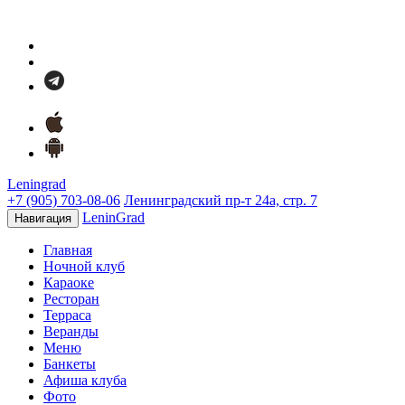
Leningrad
+7 (905) 703-08-06
Ленинградский пр-т 24а, стр. 7
LeninGrad
Навигация
Главная
Ночной клуб
Караоке
Ресторан
Терраса
Веранды
Меню
Банкеты
Афиша клуба
Фото